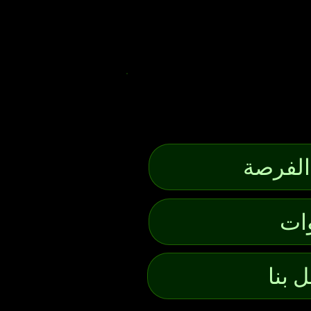
لفرصة
ات
 بنا