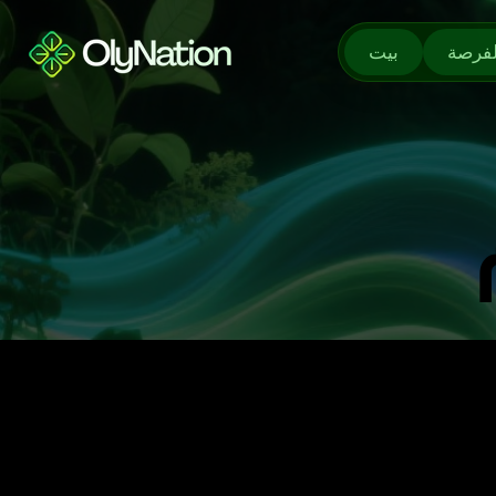
لفرصة
بيت