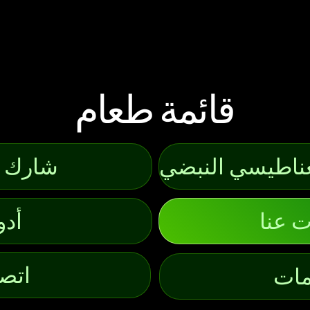
قائمة طعام
شارك ا
 عنا
أدو
اتصل
مات