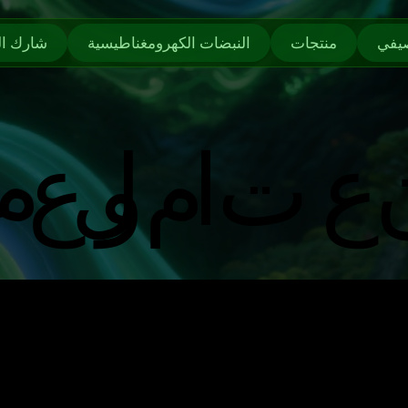
صيفي
منتجات
النبضات الكهرومغناطيسية
شارك ا
علومات عنا
علومات عنا