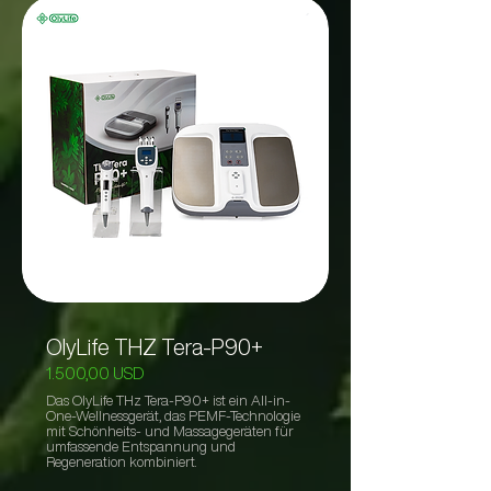
OlyLife THZ Tera-P90+
1.500,00 USD
Das OlyLife THz Tera-P90+ ist ein All-in-
One-Wellnessgerät, das PEMF-Technologie
mit Schönheits- und Massagegeräten für
umfassende Entspannung und
Regeneration kombiniert.