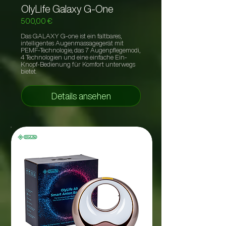
OlyLife Galaxy G-One
500,00 €
Das GALAXY G-one ist ein faltbares,
intelligentes Augenmassagegerät mit
PEMF-Technologie, das 7 Augenpflegemodi,
4 Technologien und eine einfache Ein-
Knopf-Bedienung für Komfort unterwegs
bietet.
Details ansehen