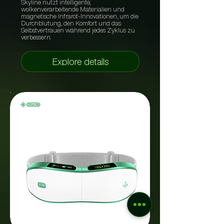
Skyline nutzt intelligente,
wolkenverarbeitende Materialien und
magnetische Infrarot-Innovationen, um die
Durchblutung, den Komfort und das
Selbstvertrauen während jedes Zyklus zu
verbessern.
Explore details