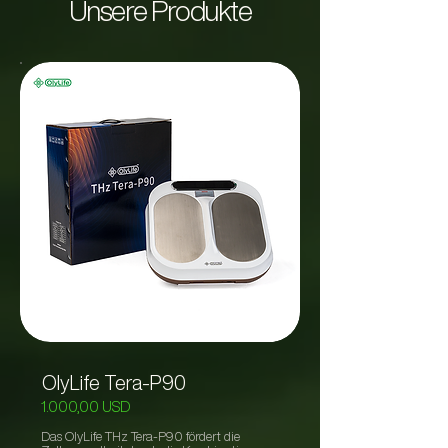
Unsere Produkte
OlyLife Tera-P90
1.000,00 USD
Das OlyLife THz Tera-P90 fördert die