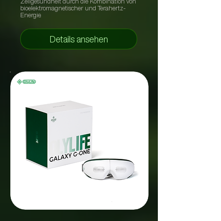
Zellgesundheit durch die Kombination von
bioelektromagnetischer und Terahertz-
Energie.
Details ansehen