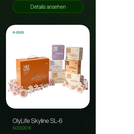
Details ansehen
OlyLife Skyline SL-6
500,00 €