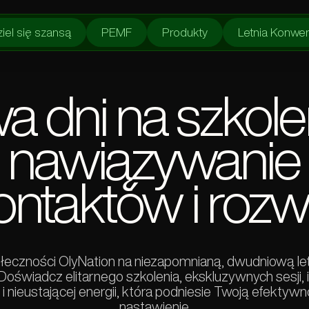
iel się szansą
PEMF
Produkty
Letnia Konwe
 dni na szkolen
nawiązywanie
ontaktów i rozw
łeczności OlyNation na niezapomnianą, dwudniową le
oświadcz elitarnego szkolenia, ekskluzywnych sesji, 
i nieustającej energii, która podniesie Twoją efektywn
nastawienie.