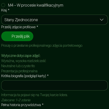
M4 – W procesie kwalifikacyjnym
Kraj
*
Stany Zjednoczone
Prześlij zdjęcie profilowe
*
Prześlij plik
Proszę o przesłanie profesjonalnego zdjęcia portretowego.
Wytyczne dotyczące zdjęć:
Wyraźna, wysoka rozdzielczość
Neutralne lub czyste tło
Prezentacja profesjonalna
Krótka biografia (podgląd karty)
*
Informacja ta pojawi się na Twojej karcie lidera.
Zalecane: 1–2 zdania
Pełna historia przywództwa
*