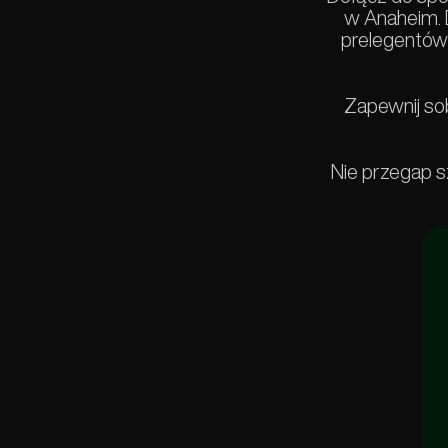
w Anaheim. D
prelegentów 
Zapewnij sob
Nie przegap sz