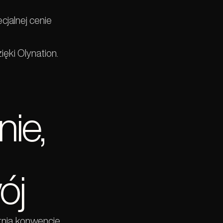
cjalnej cenie
ięki Olynation.
ie,
ój
tnią konwencję