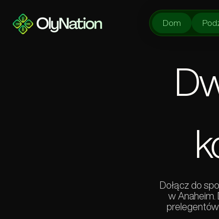
Dom
Podz
Dwa
k
Dołącz do spo
w Anaheim. D
prelegentów 