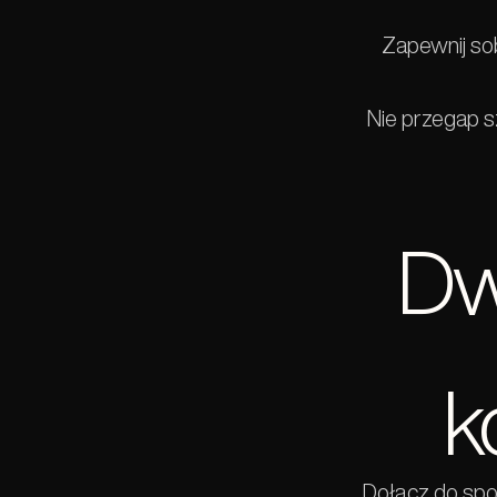
Zapewnij sob
Nie przegap sz
Dw
k
Dołącz do spo