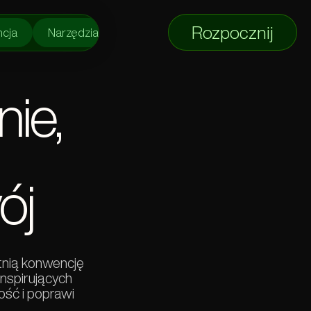
Rozpocznij
ncja
Narzędzia
Kalendarz
Letnia Konwencja
ie,
ój
tnią konwencję
inspirujących
ość i poprawi