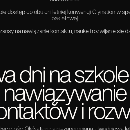
ie dostęp do obu dni letniej konwencji Olynation w spe
pakietowej.
ansy na nawiązanie kontaktu, naukę i rozwijanie się dz
a dni na szkolen
nawiązywanie
ontaktów i rozw
łeczności OlyNation na niezapomnianą, dwudniową le