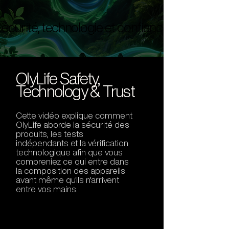
écurité, technologie et confiance
écurité, technologie et confiance
OlyLife Safety,
Technology & Trust
Cette vidéo explique comment
OlyLife aborde la sécurité des
produits, les tests
indépendants et la vérification
technologique afin que vous
compreniez ce qui entre dans
la composition des appareils
avant même qu'ils n'arrivent
entre vos mains.