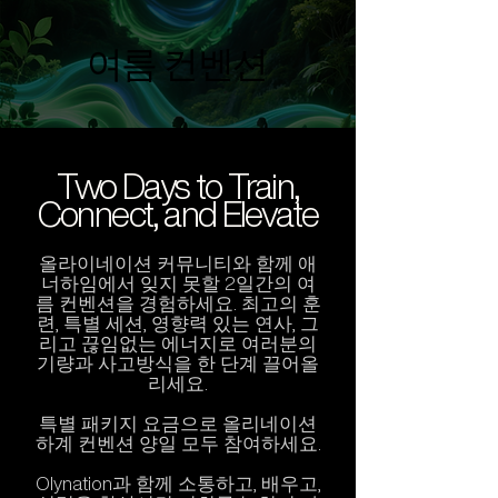
여름 컨벤션
여름 컨벤션
Two Days to Train,
Connect, and Elevate
올라이네이션 커뮤니티와 함께 애
너하임에서 잊지 못할 2일간의 여
름 컨벤션을 경험하세요. 최고의 훈
련, 특별 세션, 영향력 있는 연사, 그
리고 끊임없는 에너지로 여러분의
기량과 사고방식을 한 단계 끌어올
리세요.
특별 패키지 요금으로 올리네이션
하계 컨벤션 양일 모두 참여하세요.
Olynation과 함께 소통하고, 배우고,